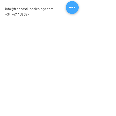
info@francastillopsicologo.com
+34 747 458 397
Doctoralia
(sitio web)
contáctanos
Centre de Psicologia Sanitària Fran Castillo de
Gavà
c/ Generalitat, número 22
08850 GAVA
Centre de Psicologia Fran Castillo de Sitges
Avda. Camí dels Capellans, número 89, local 2,
escala A
08870 SITGES