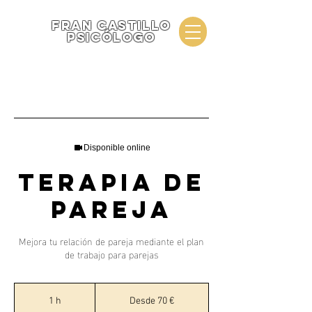
fran castillo
psicólogo
Disponible online
Terapia de
pareja
Mejora tu relación de pareja mediante el plan
de trabajo para parejas
Desde
70
1 h
1
Desde 70 €
euros