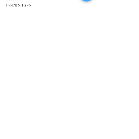
08870 SITGES
CPM Montserrat
c/ Vidal i Ribas, 15
08980 SANT FELIU DE LLOBREGAT
Menu
Home
Fortalezas
Centros de Psicología
Mi equipo
Psicoterapia
Contacta
contacta ahora